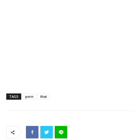
TAGS
porn
thai