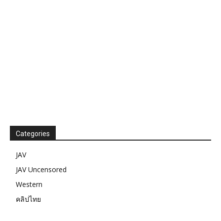
Categories
JAV
JAV Uncensored
Western
คลิปไทย