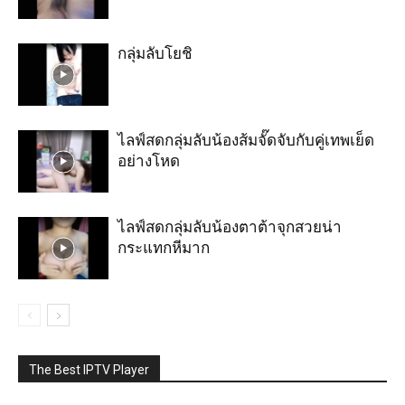
กลุ่มลับโยชิ
ไลฟ์สดกลุ่มลับน้องส้มจั๊ดจับกับคู่เทพเย็ด
อย่างโหด
ไลฟ์สดกลุ่มลับน้องตาต้าจุกสวยน่า
กระแทกหีมาก
The Best IPTV Player